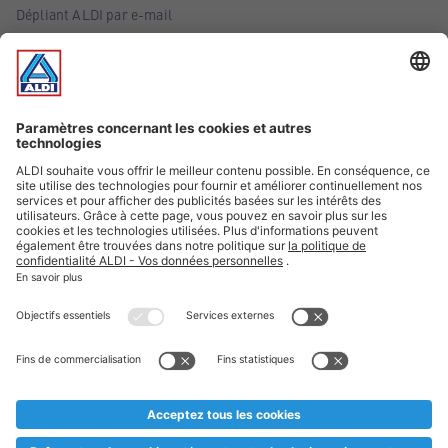
Dépliant ALDI par e-mail
Offres
Infos essentielles
Suivez ALDI Belgique
Textes marqués d'un astérisque et mentions légales
* Nous vendons ces articles temporairement et jusqu'à
épuisement des stocks. Nous comptons sur votre compréhension
au cas où, malgré le planning bien étudié, nous serions
prématurément en rupture de stock. Prix Recupel et TVA incl.
** Sur ce site, l’utilisation de la forme masculine a été adoptée