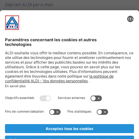
Dépliant ALDI par e-mail
Offres
Infos essentielles
Suivez ALDI Belgique
Textes marqués d'un astérisque et mentions légales
* Nous vendons ces articles temporairement et jusqu'à
épuisement des stocks. Nous comptons sur votre compréhension
au cas où, malgré le planning bien étudié, nous serions
prématurément en rupture de stock. Prix Recupel et TVA incl.
** Sur ce site, l’utilisation de la forme masculine a été adoptée