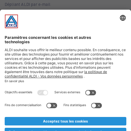
Dépliant ALDI par e-mail
Offres
Infos essentielles
Suivez ALDI Belgique
Textes marqués d'un astérisque et mentions légales
* Nous vendons ces articles temporairement et jusqu'à
épuisement des stocks. Nous comptons sur votre compréhension
au cas où, malgré le planning bien étudié, nous serions
prématurément en rupture de stock. Prix Recupel et TVA incl.
** Sur ce site, l’utilisation de la forme masculine a été adoptée