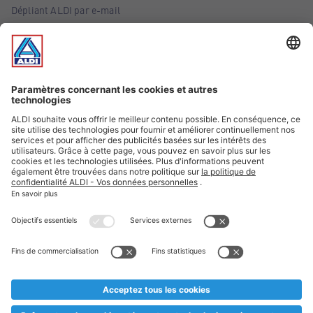
Dépliant ALDI par e-mail
Offres
Infos essentielles
Suivez ALDI Belgique
Textes marqués d'un astérisque et mentions légales
* Nous vendons ces articles temporairement et jusqu'à
épuisement des stocks. Nous comptons sur votre compréhension
au cas où, malgré le planning bien étudié, nous serions
prématurément en rupture de stock. Prix Recupel et TVA incl.
** Sur ce site, l’utilisation de la forme masculine a été adoptée