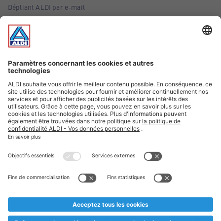
Dépliant ALDI par e-mail
Offres
Infos essentielles
Suivez ALDI Belgique
Textes marqués d'un astérisque et mentions légales
* Nous vendons ces articles temporairement et jusqu'à
épuisement des stocks. Nous comptons sur votre compréhension
au cas où, malgré le planning bien étudié, nous serions
prématurément en rupture de stock. Prix Recupel et TVA incl.
** Sur ce site, l’utilisation de la forme masculine a été adoptée