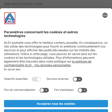
Dépliant ALDI par e-mail
Offres
Infos essentielles
Suivez ALDI Belgique
Textes marqués d'un astérisque et mentions légales
* Nous vendons ces articles temporairement et jusqu'à
épuisement des stocks. Nous comptons sur votre compréhension
au cas où, malgré le planning bien étudié, nous serions
prématurément en rupture de stock. Prix Recupel et TVA incl.
** Sur ce site, l’utilisation de la forme masculine a été adoptée