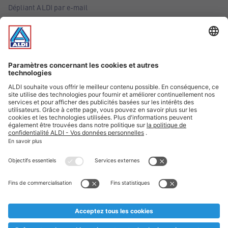
Dépliant ALDI par e-mail
Offres
Infos essentielles
Suivez ALDI Belgique
Textes marqués d'un astérisque et mentions légales
* Nous vendons ces articles temporairement et jusqu'à
épuisement des stocks. Nous comptons sur votre compréhension
au cas où, malgré le planning bien étudié, nous serions
prématurément en rupture de stock. Prix Recupel et TVA incl.
** Sur ce site, l’utilisation de la forme masculine a été adoptée