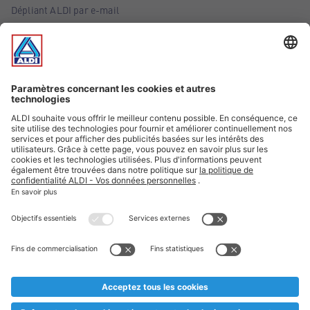
Dépliant ALDI par e-mail
Offres
Infos essentielles
Suivez ALDI Belgique
Textes marqués d'un astérisque et mentions légales
* Nous vendons ces articles temporairement et jusqu'à
épuisement des stocks. Nous comptons sur votre compréhension
au cas où, malgré le planning bien étudié, nous serions
prématurément en rupture de stock. Prix Recupel et TVA incl.
** Sur ce site, l’utilisation de la forme masculine a été adoptée