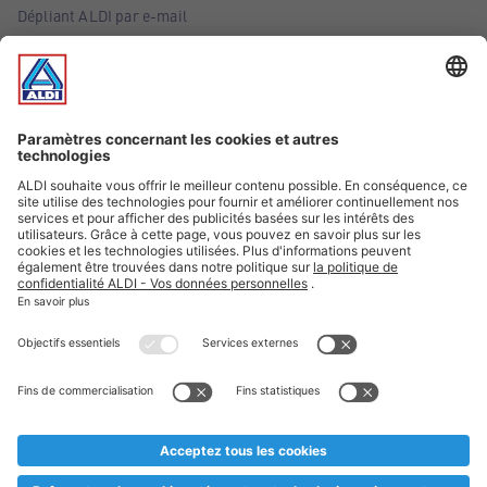
Dépliant ALDI par e-mail
Offres
Infos essentielles
Suivez ALDI Belgique
Textes marqués d'un astérisque et mentions légales
* Nous vendons ces articles temporairement et jusqu'à
épuisement des stocks. Nous comptons sur votre compréhension
au cas où, malgré le planning bien étudié, nous serions
prématurément en rupture de stock. Prix Recupel et TVA incl.
** Sur ce site, l’utilisation de la forme masculine a été adoptée