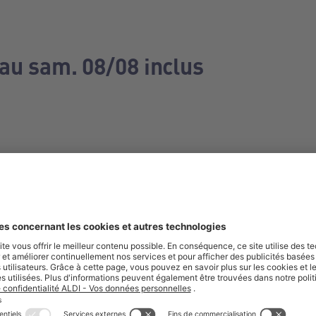
 au sam. 08/08 inclus
e manquez aucune de nos offres.
S