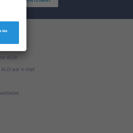
ce
ALDI
ter ALDI
 ALDI par e-mail
sentielles