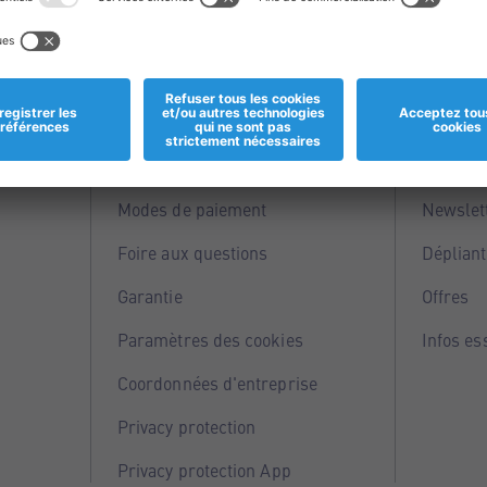
Informations
Servi
Magasins
Points 
Modes de paiement
Newslet
Foire aux questions
Dépliant
Garantie
Offres
Paramètres des cookies
Infos es
Coordonnées d'entreprise
Privacy protection
Privacy protection App