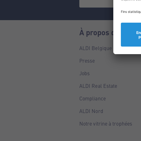
À propos de nous
ALDI Belgique
Presse
Jobs
ALDI Real Estate
Compliance
ALDI Nord
Notre vitrine à trophées