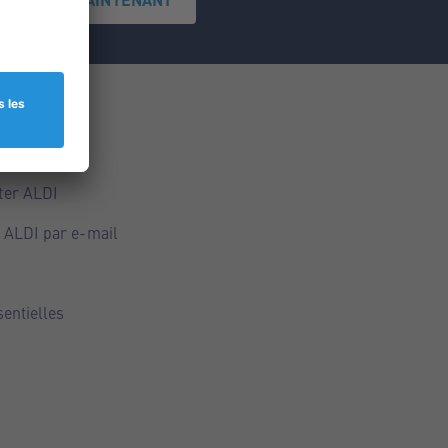
ce
ALDI
ter ALDI
 ALDI par e-mail
sentielles