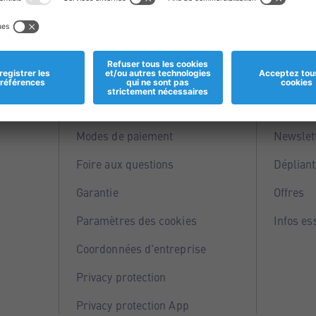
Informations
Servi
Magasins
Points 
Modes de paiement
Newslet
Foire aux questions
Dépliant
Garantie
Offres
Paramètres des cookies
Infos es
Coordonnées d'entreprise
Privacy protection
Privacy protection App