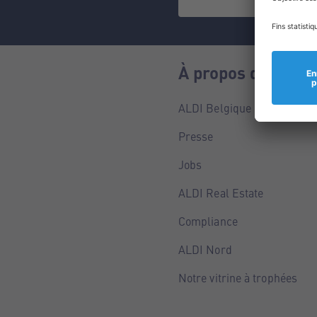
À propos de nous
ALDI Belgique
Presse
Jobs
ALDI Real Estate
Compliance
ALDI Nord
Notre vitrine à trophées