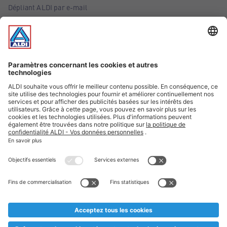
Dépliant ALDI par e-mail
Offres
Infos essentielles
Suivez ALDI Belgique
Textes marqués d'un astérisque et mentions légales
* Nous vendons ces articles temporairement et jusqu'à
épuisement des stocks. Nous comptons sur votre compréhension
au cas où, malgré le planning bien étudié, nous serions
prématurément en rupture de stock. Prix Recupel et TVA incl.
** Sur ce site, l’utilisation de la forme masculine a été adoptée