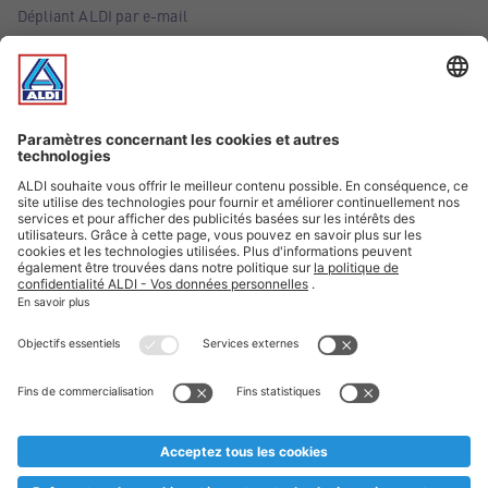
Dépliant ALDI par e-mail
Offres
Infos essentielles
Suivez ALDI Belgique
Textes marqués d'un astérisque et mentions légales
* Nous vendons ces articles temporairement et jusqu'à
épuisement des stocks. Nous comptons sur votre compréhension
au cas où, malgré le planning bien étudié, nous serions
prématurément en rupture de stock. Prix Recupel et TVA incl.
** Sur ce site, l’utilisation de la forme masculine a été adoptée