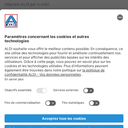
Dépliant ALDI par e-mail
Offres
Infos essentielles
Suivez ALDI Belgique
Textes marqués d'un astérisque et mentions légales
* Nous vendons ces articles temporairement et jusqu'à
épuisement des stocks. Nous comptons sur votre compréhension
au cas où, malgré le planning bien étudié, nous serions
prématurément en rupture de stock. Prix Recupel et TVA incl.
** Sur ce site, l’utilisation de la forme masculine a été adoptée