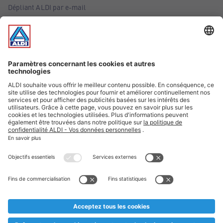
Dépliant ALDI par e-mail
Offres
Infos essentielles
Suivez ALDI Belgique
Textes marqués d'un astérisque et mentions légales
* Nous vendons ces articles temporairement et jusqu'à
épuisement des stocks. Nous comptons sur votre compréhension
au cas où, malgré le planning bien étudié, nous serions
prématurément en rupture de stock. Prix Recupel et TVA incl.
** Sur ce site, l’utilisation de la forme masculine a été adoptée