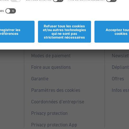
Informations
Servi
Magasins
Points 
Modes de paiement
Newslet
Foire aux questions
Dépliant
Garantie
Offres
Paramètres des cookies
Infos es
Coordonnées d'entreprise
Privacy protection
Privacy protection App