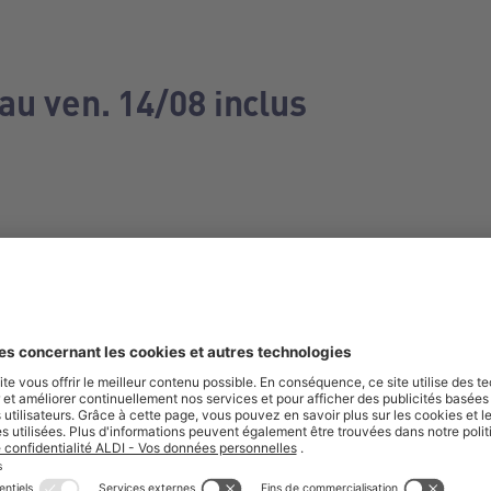
au ven. 14/08 inclus
e manquez aucune de nos offres.
S