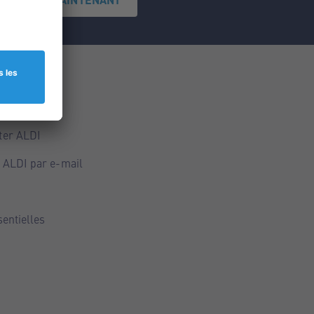
ce
ALDI
ter ALDI
 ALDI par e-mail
sentielles