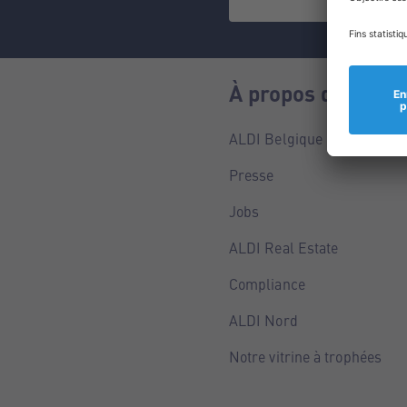
À propos de nous
ALDI Belgique
Presse
Jobs
ALDI Real Estate
Compliance
ALDI Nord
Notre vitrine à trophées