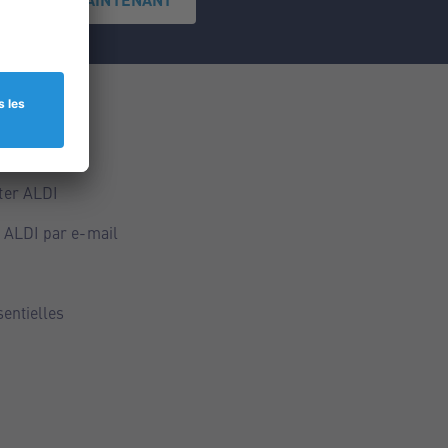
ce
ALDI
ter ALDI
 ALDI par e-mail
sentielles