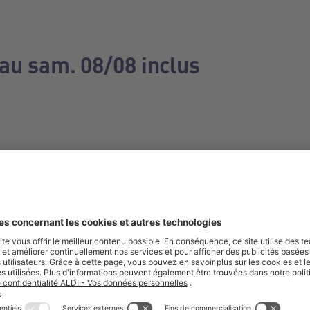
 au sam. 08/08 inclus
e manquez aucune de nos offres.
S