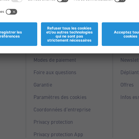
Informations
Servi
Magasins
Points 
Modes de paiement
Newslet
Foire aux questions
Dépliant
Garantie
Offres
Paramètres des cookies
Infos es
Coordonnées d'entreprise
Privacy protection
Privacy protection App