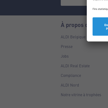
À propos de nous
ALDI Belgique
Presse
Jobs
ALDI Real Estate
Compliance
ALDI Nord
Notre vitrine à trophées