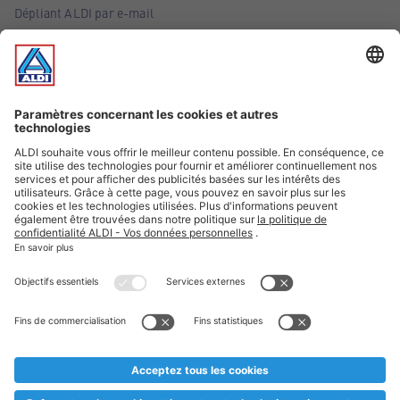
Dépliant ALDI par e-mail
Offres
Infos essentielles
Suivez ALDI Belgique
Textes marqués d'un astérisque et mentions légales
* Nous vendons ces articles temporairement et jusqu'à
épuisement des stocks. Nous comptons sur votre compréhension
au cas où, malgré le planning bien étudié, nous serions
prématurément en rupture de stock. Prix Recupel et TVA incl.
** Sur ce site, l’utilisation de la forme masculine a été adoptée