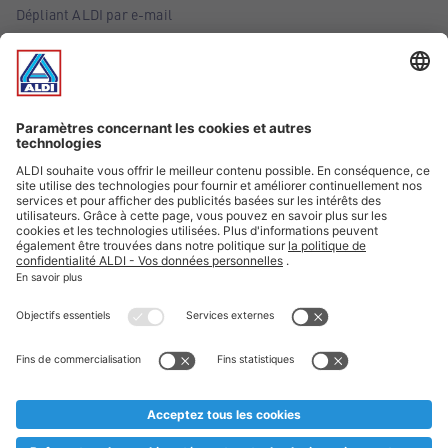
Dépliant ALDI par e-mail
Offres
Infos essentielles
Suivez ALDI Belgique
Textes marqués d'un astérisque et mentions légales
* Nous vendons ces articles temporairement et jusqu'à
épuisement des stocks. Nous comptons sur votre compréhension
au cas où, malgré le planning bien étudié, nous serions
prématurément en rupture de stock. Prix Recupel et TVA incl.
** Sur ce site, l’utilisation de la forme masculine a été adoptée