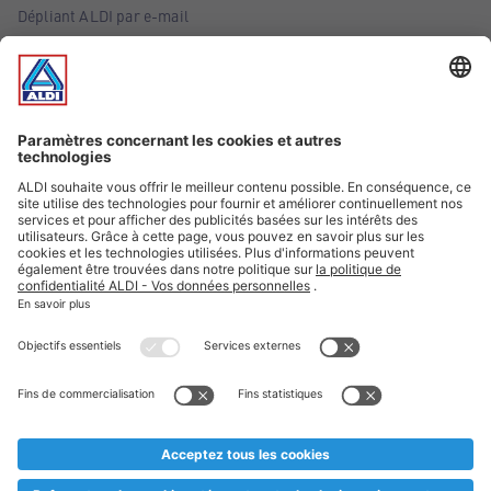
Dépliant ALDI par e-mail
Offres
Infos essentielles
Suivez ALDI Belgique
Textes marqués d'un astérisque et mentions légales
* Nous vendons ces articles temporairement et jusqu'à
épuisement des stocks. Nous comptons sur votre compréhension
au cas où, malgré le planning bien étudié, nous serions
prématurément en rupture de stock. Prix Recupel et TVA incl.
** Sur ce site, l’utilisation de la forme masculine a été adoptée