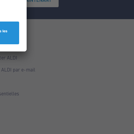
ce
ALDI
ter ALDI
 ALDI par e-mail
sentielles