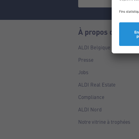
À propos de nous
ALDI Belgique
Presse
Jobs
ALDI Real Estate
Compliance
ALDI Nord
Notre vitrine à trophées