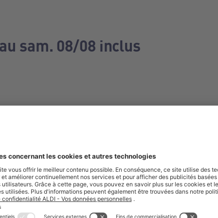
 au sam. 08/08 inclus
e manquez aucune de nos offres.
S