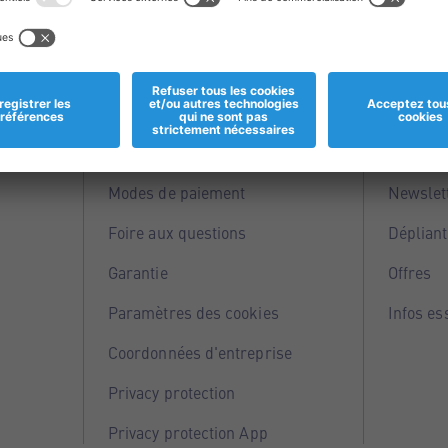
Informations
Servi
Magasins
Points 
Modes de paiement
Newslet
Foire aux questions
Dépliant
Garantie
Offres
Paramètres des cookies
Infos es
Coordonnées d'entreprise
Privacy protection
Privacy protection App