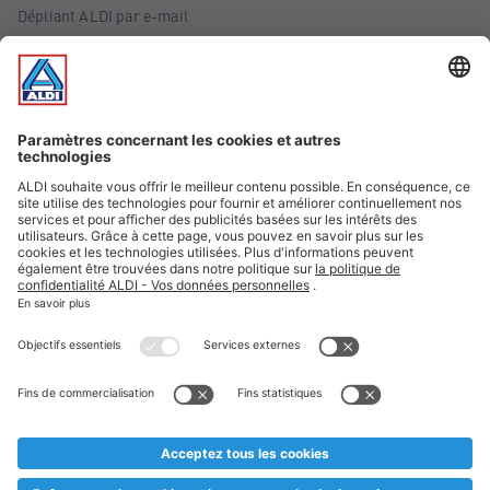
Dépliant ALDI par e-mail
Offres
Infos essentielles
Suivez ALDI Belgique
Textes marqués d'un astérisque et mentions légales
* Nous vendons ces articles temporairement et jusqu'à
épuisement des stocks. Nous comptons sur votre compréhension
au cas où, malgré le planning bien étudié, nous serions
prématurément en rupture de stock. Prix Recupel et TVA incl.
** Sur ce site, l’utilisation de la forme masculine a été adoptée