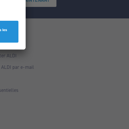
ce
ALDI
ter ALDI
 ALDI par e-mail
sentielles