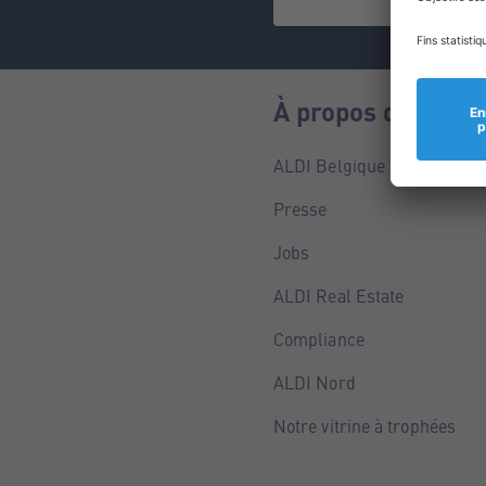
À propos de nous
ALDI Belgique
Presse
Jobs
ALDI Real Estate
Compliance
ALDI Nord
Notre vitrine à trophées