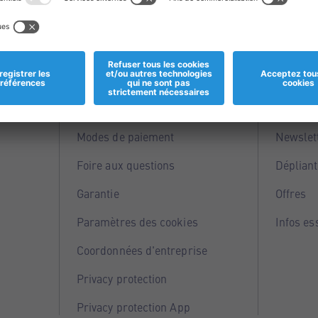
Informations
Servi
Magasins
Points 
Modes de paiement
Newslet
Foire aux questions
Dépliant
Garantie
Offres
Paramètres des cookies
Infos es
Coordonnées d'entreprise
Privacy protection
Privacy protection App