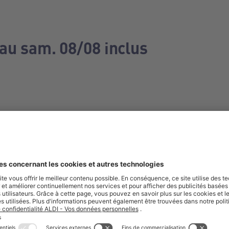
 au sam. 08/08 inclus
e manquez aucune de nos offres.
S