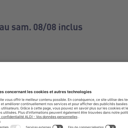
 au sam. 08/08 inclus
e manquez aucune de nos offres.
S