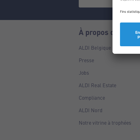
À propos de nous
ALDI Belgique
Presse
Jobs
ALDI Real Estate
Compliance
ALDI Nord
Notre vitrine à trophées