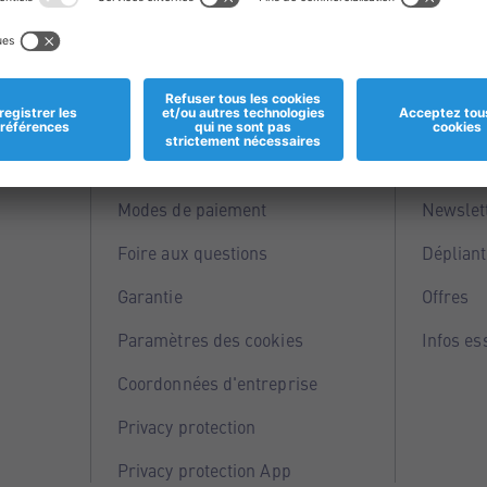
Informations
Servi
Magasins
Points 
Modes de paiement
Newslet
Foire aux questions
Dépliant
Garantie
Offres
Paramètres des cookies
Infos es
Coordonnées d'entreprise
Privacy protection
Privacy protection App