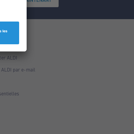
ce
ALDI
ter ALDI
 ALDI par e-mail
sentielles