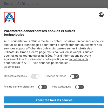
Dépliant ALDI par e-mail
Offres
Infos essentielles
Suivez ALDI Belgique
Textes marqués d'un astérisque et mentions légales
* Nous vendons ces articles temporairement et jusqu'à
épuisement des stocks. Nous comptons sur votre compréhension
au cas où, malgré le planning bien étudié, nous serions
prématurément en rupture de stock. Prix Recupel et TVA incl.
** Sur ce site, l’utilisation de la forme masculine a été adoptée