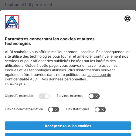
Dépliant ALDI par e-mail
Offres
Infos essentielles
Suivez ALDI Belgique
Textes marqués d'un astérisque et mentions légales
* Nous vendons ces articles temporairement et jusqu'à
épuisement des stocks. Nous comptons sur votre compréhension
au cas où, malgré le planning bien étudié, nous serions
prématurément en rupture de stock. Prix Recupel et TVA incl.
** Sur ce site, l’utilisation de la forme masculine a été adoptée