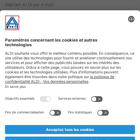
Dépliant ALDI par e-mail
Offres
Infos essentielles
Suivez ALDI Belgique
Textes marqués d'un astérisque et mentions légales
* Nous vendons ces articles temporairement et jusqu'à
épuisement des stocks. Nous comptons sur votre compréhension
au cas où, malgré le planning bien étudié, nous serions
prématurément en rupture de stock. Prix Recupel et TVA incl.
** Sur ce site, l’utilisation de la forme masculine a été adoptée