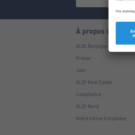
À propos de nous
ALDI Belgique
Presse
Jobs
ALDI Real Estate
Compliance
ALDI Nord
Notre vitrine à trophées