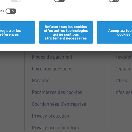
Informations
Servi
Magasins
Points 
Modes de paiement
Newslet
Foire aux questions
Dépliant
Garantie
Offres
Paramètres des cookies
Infos es
Coordonnées d'entreprise
Privacy protection
Privacy protection App