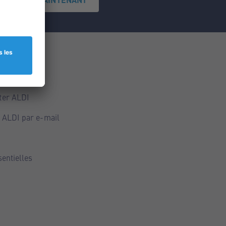
ce
ALDI
ter ALDI
 ALDI par e-mail
sentielles