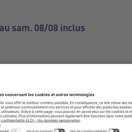
 au sam. 08/08 inclus
e manquez aucune de nos offres.
S