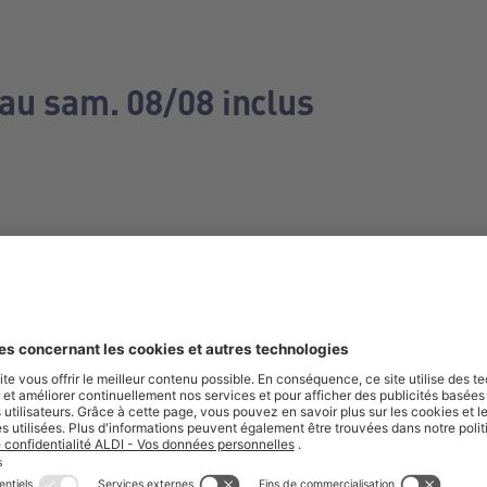
 au sam. 08/08 inclus
e manquez aucune de nos offres.
S