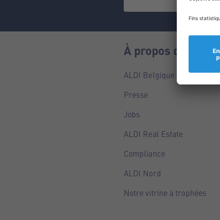
À propos de nous
ALDI Belgique
Presse
Jobs
ALDI Real Estate
Compliance
ALDI Nord
Notre vitrine à trophées