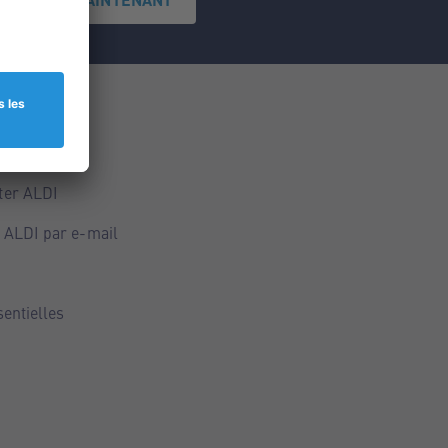
ce
ALDI
ter ALDI
 ALDI par e-mail
sentielles