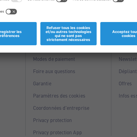
Informations
Servi
Magasins
Points 
Modes de paiement
Newslet
Foire aux questions
Dépliant
Garantie
Offres
Paramètres des cookies
Infos es
Coordonnées d'entreprise
Privacy protection
Privacy protection App