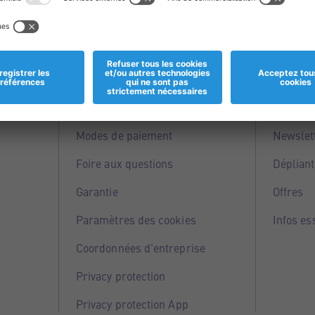
Informations
Servi
Magasins
Points 
Modes de paiement
Newslet
Foire aux questions
Dépliant
Garantie
Offres
Paramètres des cookies
Infos es
Coordonnées d'entreprise
Privacy protection
Privacy protection App