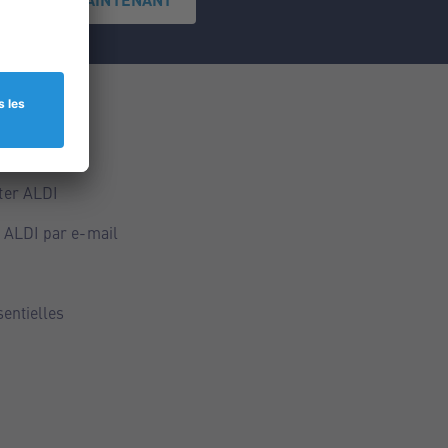
ce
ALDI
ter ALDI
 ALDI par e-mail
sentielles