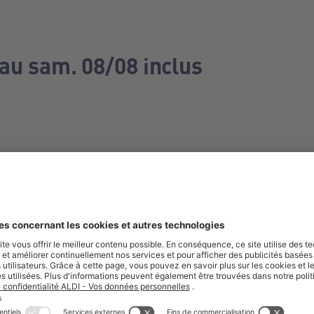
 au sam. 08/08 inclus
e manquez aucune de nos offres.
S