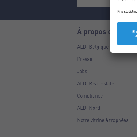
À propos de nous
ALDI Belgique
Presse
Jobs
ALDI Real Estate
Compliance
ALDI Nord
Notre vitrine à trophées