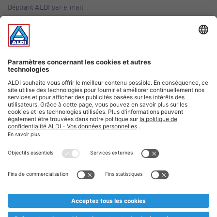
Dépliant ALDI par e-mail
Offres
Infos essentielles
Suivez ALDI Belgique
Textes marqués d'un astérisque et mentions légales
* Nous vendons ces articles temporairement et jusqu'à
épuisement des stocks. Nous comptons sur votre compréhension
au cas où, malgré le planning bien étudié, nous serions
prématurément en rupture de stock. Prix Recupel et TVA incl.
** Sur ce site, l’utilisation de la forme masculine a été adoptée