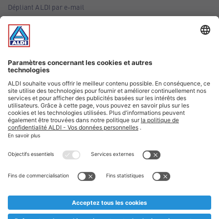
Dépliant ALDI par e-mail
Offres
Infos essentielles
Suivez ALDI Belgique
Textes marqués d'un astérisque et mentions légales
* Nous vendons ces articles temporairement et jusqu'à
épuisement des stocks. Nous comptons sur votre compréhension
au cas où, malgré le planning bien étudié, nous serions
prématurément en rupture de stock. Prix Recupel et TVA incl.
** Sur ce site, l’utilisation de la forme masculine a été adoptée