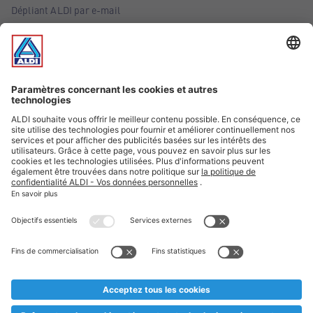
Dépliant ALDI par e-mail
Offres
Infos essentielles
Suivez ALDI Belgique
Textes marqués d'un astérisque et mentions légales
* Nous vendons ces articles temporairement et jusqu'à
épuisement des stocks. Nous comptons sur votre compréhension
au cas où, malgré le planning bien étudié, nous serions
prématurément en rupture de stock. Prix Recupel et TVA incl.
** Sur ce site, l’utilisation de la forme masculine a été adoptée