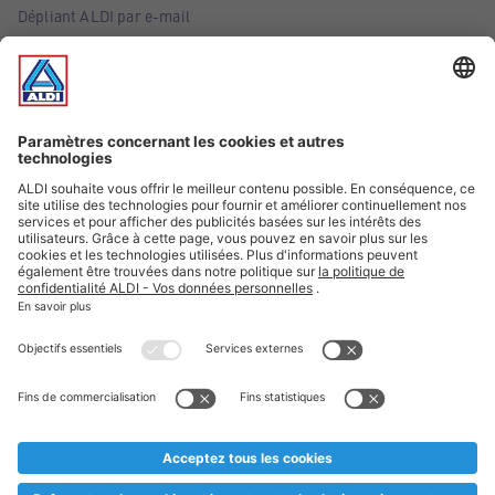
Dépliant ALDI par e-mail
Offres
Infos essentielles
Suivez ALDI Belgique
Textes marqués d'un astérisque et mentions légales
* Nous vendons ces articles temporairement et jusqu'à
épuisement des stocks. Nous comptons sur votre compréhension
au cas où, malgré le planning bien étudié, nous serions
prématurément en rupture de stock. Prix Recupel et TVA incl.
** Sur ce site, l’utilisation de la forme masculine a été adoptée