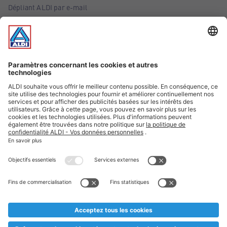
Dépliant ALDI par e-mail
Offres
Infos essentielles
Suivez ALDI Belgique
Textes marqués d'un astérisque et mentions légales
* Nous vendons ces articles temporairement et jusqu'à
épuisement des stocks. Nous comptons sur votre compréhension
au cas où, malgré le planning bien étudié, nous serions
prématurément en rupture de stock. Prix Recupel et TVA incl.
** Sur ce site, l’utilisation de la forme masculine a été adoptée