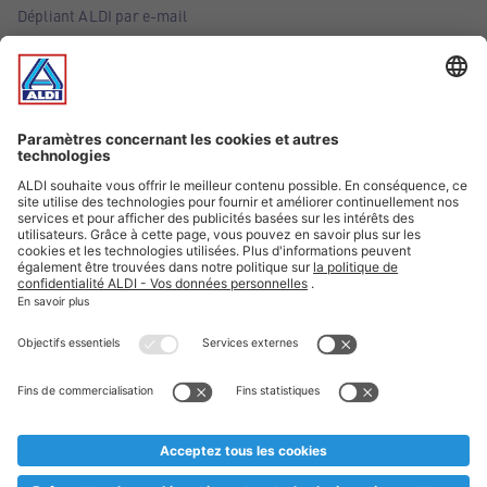
Dépliant ALDI par e-mail
Offres
Infos essentielles
Suivez ALDI Belgique
Textes marqués d'un astérisque et mentions légales
* Nous vendons ces articles temporairement et jusqu'à
épuisement des stocks. Nous comptons sur votre compréhension
au cas où, malgré le planning bien étudié, nous serions
prématurément en rupture de stock. Prix Recupel et TVA incl.
** Sur ce site, l’utilisation de la forme masculine a été adoptée