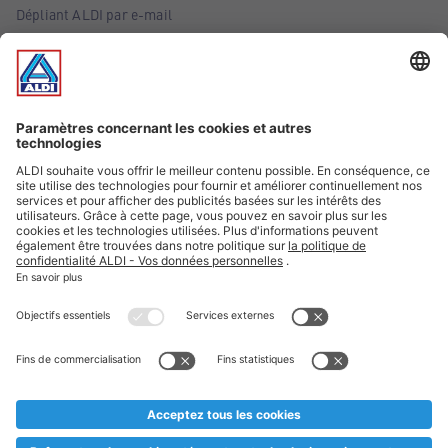
Dépliant ALDI par e-mail
Offres
Infos essentielles
Suivez ALDI Belgique
Textes marqués d'un astérisque et mentions légales
* Nous vendons ces articles temporairement et jusqu'à
épuisement des stocks. Nous comptons sur votre compréhension
au cas où, malgré le planning bien étudié, nous serions
prématurément en rupture de stock. Prix Recupel et TVA incl.
** Sur ce site, l’utilisation de la forme masculine a été adoptée