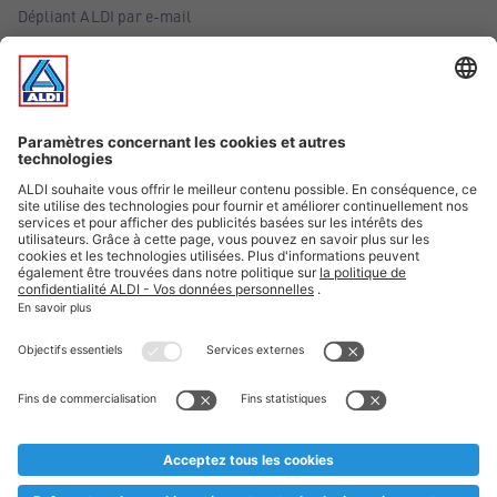
Dépliant ALDI par e-mail
Offres
Infos essentielles
Suivez ALDI Belgique
Textes marqués d'un astérisque et mentions légales
* Nous vendons ces articles temporairement et jusqu'à
épuisement des stocks. Nous comptons sur votre compréhension
au cas où, malgré le planning bien étudié, nous serions
prématurément en rupture de stock. Prix Recupel et TVA incl.
** Sur ce site, l’utilisation de la forme masculine a été adoptée