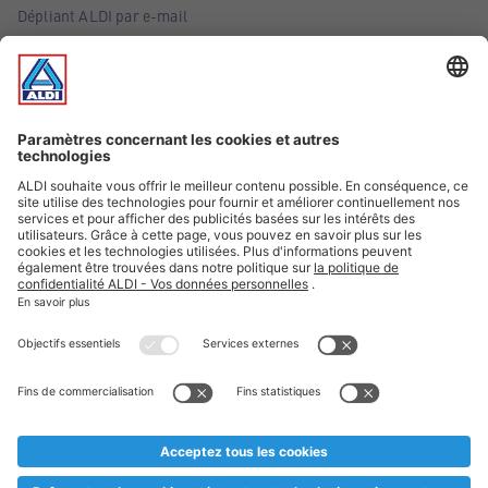
Dépliant ALDI par e-mail
Offres
Infos essentielles
Suivez ALDI Belgique
Textes marqués d'un astérisque et mentions légales
* Nous vendons ces articles temporairement et jusqu'à
épuisement des stocks. Nous comptons sur votre compréhension
au cas où, malgré le planning bien étudié, nous serions
prématurément en rupture de stock. Prix Recupel et TVA incl.
** Sur ce site, l’utilisation de la forme masculine a été adoptée