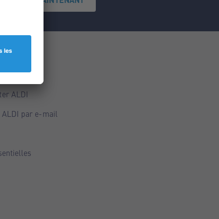
ce
ALDI
ter ALDI
 ALDI par e-mail
sentielles