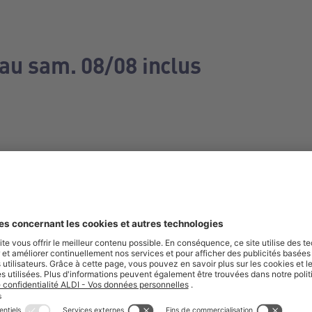
 au sam. 08/08 inclus
e manquez aucune de nos offres.
S