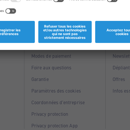
Informations
Servi
Magasins
Points 
Modes de paiement
Newslet
Foire aux questions
Dépliant
Garantie
Offres
Paramètres des cookies
Infos es
Coordonnées d'entreprise
Privacy protection
Privacy protection App