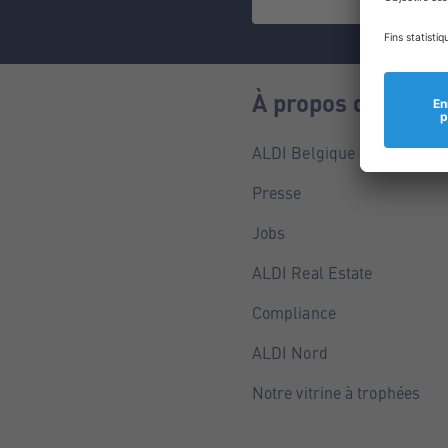
À propos de nous
ALDI Belgique
Presse
Jobs
ALDI Real Estate
Compliance
ALDI Nord
Notre vitrine à trophées