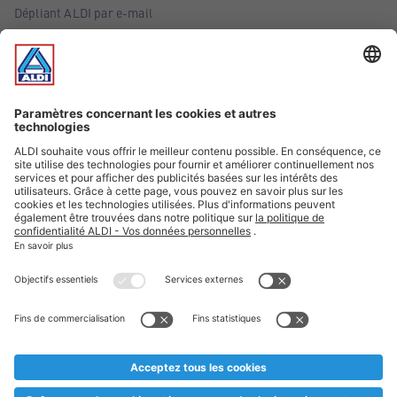
Dépliant ALDI par e-mail
Offres
Infos essentielles
Suivez ALDI Belgique
Textes marqués d'un astérisque et mentions légales
* Nous vendons ces articles temporairement et jusqu'à
épuisement des stocks. Nous comptons sur votre compréhension
au cas où, malgré le planning bien étudié, nous serions
prématurément en rupture de stock. Prix Recupel et TVA incl.
** Sur ce site, l’utilisation de la forme masculine a été adoptée