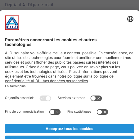
Dépliant ALDI par e-mail
Offres
Infos essentielles
Suivez ALDI Belgique
Textes marqués d'un astérisque et mentions légales
* Nous vendons ces articles temporairement et jusqu'à
épuisement des stocks. Nous comptons sur votre compréhension
au cas où, malgré le planning bien étudié, nous serions
prématurément en rupture de stock. Prix Recupel et TVA incl.
** Sur ce site, l’utilisation de la forme masculine a été adoptée