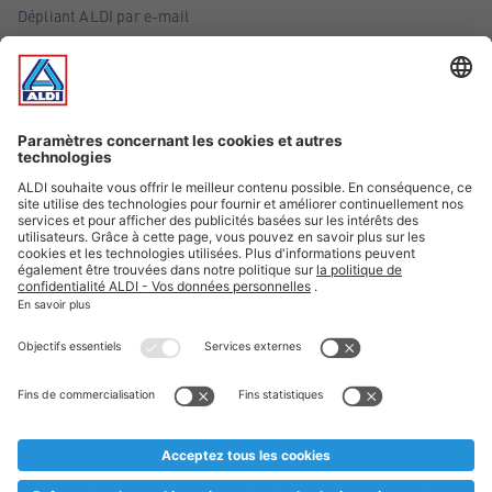
Dépliant ALDI par e-mail
Offres
Infos essentielles
Suivez ALDI Belgique
Textes marqués d'un astérisque et mentions légales
* Nous vendons ces articles temporairement et jusqu'à
épuisement des stocks. Nous comptons sur votre compréhension
au cas où, malgré le planning bien étudié, nous serions
prématurément en rupture de stock. Prix Recupel et TVA incl.
** Sur ce site, l’utilisation de la forme masculine a été adoptée