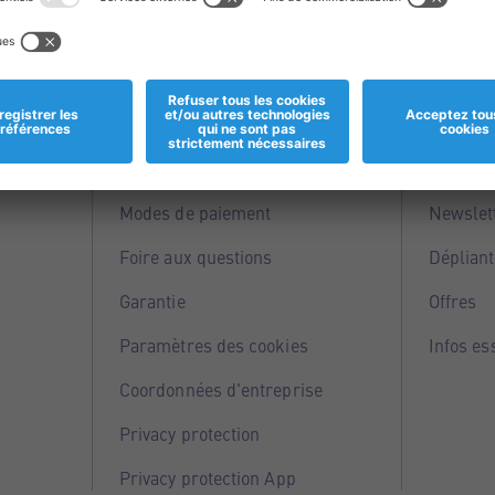
Informations
Servi
Magasins
Points 
Modes de paiement
Newslet
Foire aux questions
Dépliant
Garantie
Offres
Paramètres des cookies
Infos es
Coordonnées d'entreprise
Privacy protection
Privacy protection App