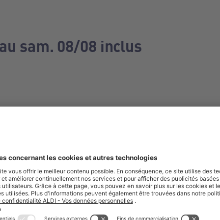
 au sam. 08/08 inclus
e manquez aucune de nos offres.
S