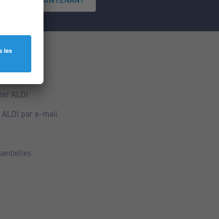
ce
ALDI
ter ALDI
 ALDI par e-mail
sentielles