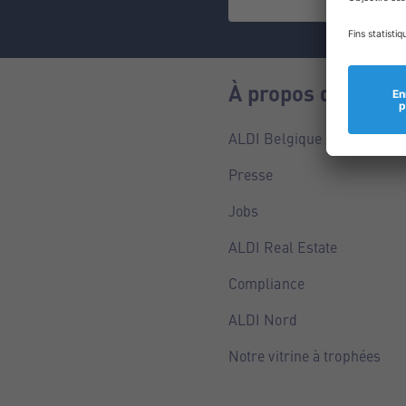
À propos de nous
ALDI Belgique
Presse
Jobs
ALDI Real Estate
Compliance
ALDI Nord
Notre vitrine à trophées