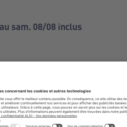
 au sam. 08/08 inclus
e manquez aucune de nos offres.
S