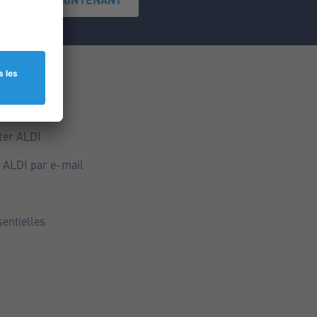
ce
ALDI
ter ALDI
 ALDI par e-mail
sentielles