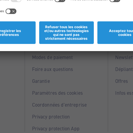
Informations
Servi
Magasins
Points 
Modes de paiement
Newslet
Foire aux questions
Dépliant
Garantie
Offres
Paramètres des cookies
Infos es
Coordonnées d'entreprise
Privacy protection
Privacy protection App