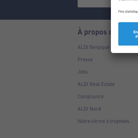
À propos de nous
ALDI Belgique
Presse
Jobs
ALDI Real Estate
Compliance
ALDI Nord
Notre vitrine à trophées