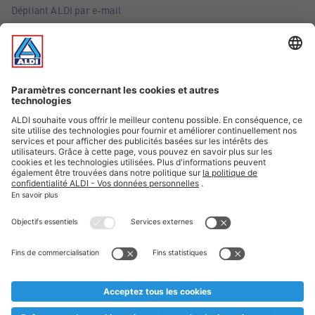
Dépliant ALDI par e-mail
Offres
Infos essentielles
Suivez ALDI Belgique
Textes marqués d'un astérisque et mentions légales
* Nous vendons ces articles temporairement et jusqu'à
épuisement des stocks. Nous comptons sur votre compréhension
au cas où, malgré le planning bien étudié, nous serions
prématurément en rupture de stock. Prix Recupel et TVA incl.
** Sur ce site, l’utilisation de la forme masculine a été adoptée