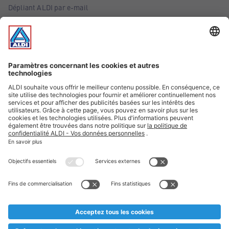
Dépliant ALDI par e-mail
Offres
Infos essentielles
Suivez ALDI Belgique
Textes marqués d'un astérisque et mentions légales
* Nous vendons ces articles temporairement et jusqu'à
épuisement des stocks. Nous comptons sur votre compréhension
au cas où, malgré le planning bien étudié, nous serions
prématurément en rupture de stock. Prix Recupel et TVA incl.
** Sur ce site, l’utilisation de la forme masculine a été adoptée