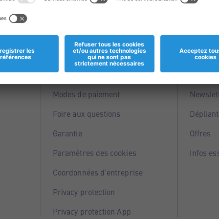
Informations
Servi
Magasins
Points 
Modes de paiement
Newslet
Foire aux questions
Dépliant
Garantie
Offres
Paramètres des cookies
Infos es
Coordonnées d'entreprise
Privacy protection
Privacy protection App