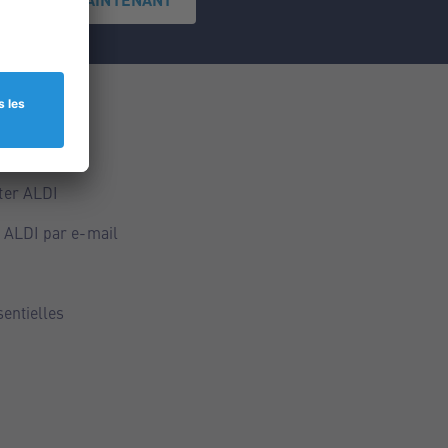
ce
ALDI
ter ALDI
 ALDI par e-mail
sentielles