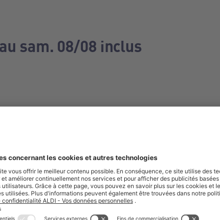
 au sam. 08/08 inclus
e manquez aucune de nos offres.
S