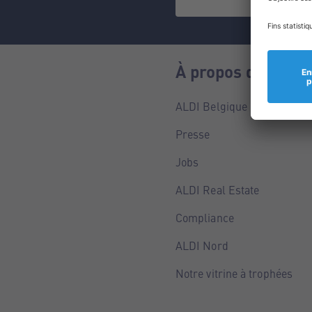
À propos de nous
ALDI Belgique
Presse
Jobs
ALDI Real Estate
Compliance
ALDI Nord
Notre vitrine à trophées