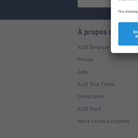
À propos de nous
ALDI Belgique
Presse
Jobs
ALDI Real Estate
Compliance
ALDI Nord
Notre vitrine à trophées