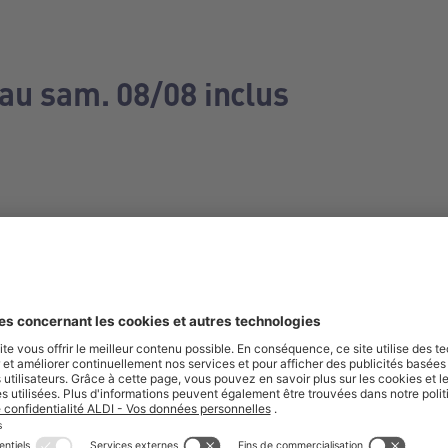
 au sam. 08/08 inclus
e manquez aucune de nos offres.
S