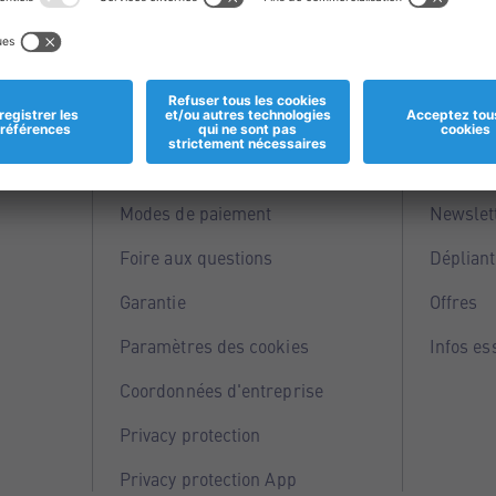
Informations
Servi
Magasins
Points 
Modes de paiement
Newslet
Foire aux questions
Dépliant
Garantie
Offres
Paramètres des cookies
Infos es
Coordonnées d'entreprise
Privacy protection
Privacy protection App