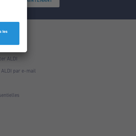
ce
ALDI
ter ALDI
 ALDI par e-mail
sentielles