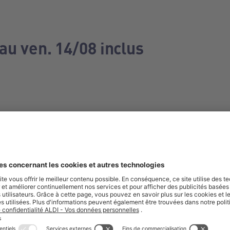
au ven. 14/08 inclus
e manquez aucune de nos offres.
S