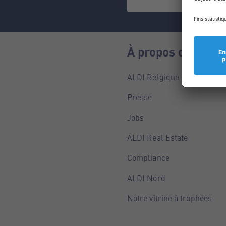
À propos de nous
ALDI Belgique
Presse
Jobs
ALDI Real Estate
Compliance
ALDI Nord
Notre vitrine à trophées