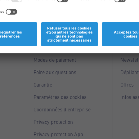
Informations
Servi
Magasins
Points 
Modes de paiement
Newslet
Foire aux questions
Dépliant
Garantie
Offres
Paramètres des cookies
Infos es
Coordonnées d'entreprise
Privacy protection
Privacy protection App