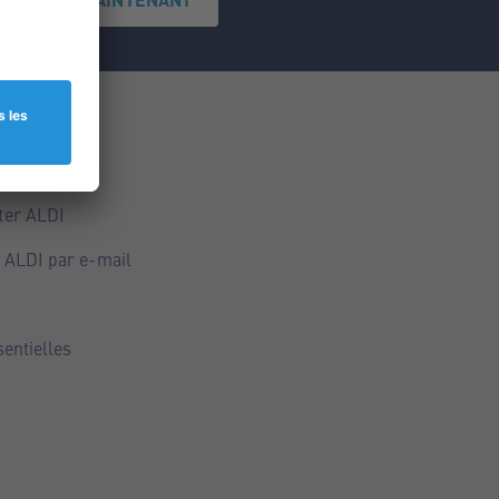
ce
ALDI
ter ALDI
 ALDI par e-mail
sentielles